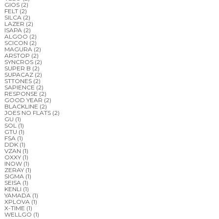
GIOS
(2)
FELT
(2)
SILCA
(2)
LAZER
(2)
ISAPA
(2)
ALGOO
(2)
SCICON
(2)
MAGURA
(2)
ARSTOP
(2)
SYNCROS
(2)
SUPER B
(2)
SUPACAZ
(2)
STTONES
(2)
SAPIENCE
(2)
RESPONSE
(2)
GOOD YEAR
(2)
BLACKLINE
(2)
JOES NO FLATS
(2)
GU
(1)
SOL
(1)
GTU
(1)
FSA
(1)
DDK
(1)
VZAN
(1)
OXXY
(1)
INOW
(1)
ZERAY
(1)
SIGMA
(1)
SEISA
(1)
KENLI
(1)
YAMADA
(1)
XPLOVA
(1)
X-TIME
(1)
WELLGO
(1)