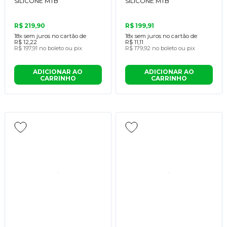
SILICONE MTB
SILICONE MTB
R$ 219,90
R$ 199,91
18x
sem juros no cartão de
18x
sem juros no cartão de
R$ 12,22
R$ 11,11
R$ 197,91
no boleto ou pix
R$ 179,92
no boleto ou pix
ADICIONAR AO
ADICIONAR AO
CARRINHO
CARRINHO