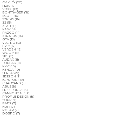
OAKLEY
(20)
FIZIK
(19)
VOXXI
(18)
BONTRAGER
(18)
SCOTT
(16)
226ERS
(16)
Z2
(15)
XLAB
(15)
KASK
(14)
RAZGO
(14)
XTRATUS
(14)
GTA
(13)
VULTRO
(13)
EPIC
(12)
VERDEN
(12)
WOOM
(11)
SIDI
(11)
AUDAX
(11)
TOPEAK
(11)
KMC
(10)
KENDA
(10)
SERFAS
(9)
SESSION
(9)
IGPSPORT
(9)
CHAOYANG
(9)
ABUS
(8)
FREE FORCE
(8)
CANNONDALE
(8)
PROFILE DESIGN
(8)
YOPP
(7)
RAD7
(7)
HUPI
(7)
POLAR
(7)
DOBRO
(7)