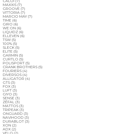
CALOI
(7)
MAXXIS
(7)
GROOVE
(7)
VITTORIA
(7)
MARCIO MAY
(7)
TIME
(6)
GIRO
(6)
WE:ON
(6)
LIQUIDZ
(6)
ELLEVEN
(6)
TSW
(5)
100%
(5)
SLECK
(5)
ELITE
(5)
GARMIN
(5)
CURTLO
(5)
POLISPORT
(5)
CRANK BROTHERS
(5)
FOURIERS
(4)
DIVERSOS
(4)
ALLIGATOR
(4)
GTS
(3)
FOX
(3)
LUFT
(3)
GIYO
(3)
SENSE
(3)
ZÉFAL
(3)
MATTOS
(3)
TRIPEAK
(3)
ONGUARD
(3)
NAVIHOOD
(3)
DURABLOT
(3)
XON
(2)
ADX
(2)
VELO
(2)