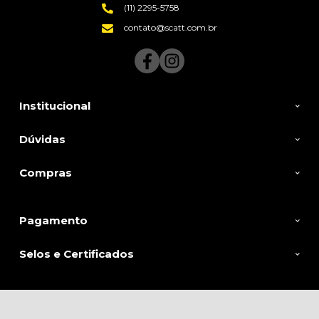
(11) 2295-5758
contato@scatt.com.br
Institucional
Dúvidas
Compras
Pagamento
Selos e Certificados
SCATT BIKES LIMITADA, Rua Itapura - 1065 - Tatuape - 03334-000 - São