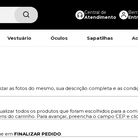
Central de
Bem-
Atendimento
Entr
Vestuário
Óculos
Sapatilhas
Ac
lizar as fotos do mesmo, sua descrição completa e as cond
sualizar todos os produtos que foram escolhidos para a c
itens do carrinho. Para avançar, preencha o campo CEP e c
que em
FINALIZAR PEDIDO
.