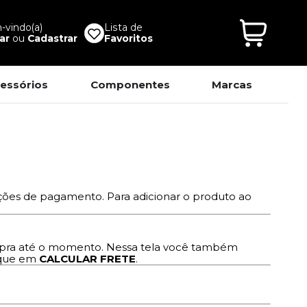
vindo(a)
Lista de
ar
ou
Cadastrar
Favoritos
essórios
Componentes
Marcas
ições de pagamento. Para adicionar o produto ao
ompra até o momento. Nessa tela você também
lique em
CALCULAR FRETE
.