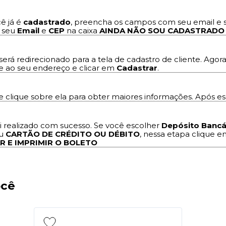
cê já é
cadastrado
, preencha os campos com seu email e 
e seu
Email
e
CEP
na caixa
AINDA NÃO SOU CADASTRADO
 será redirecionado para a tela de cadastro de cliente. Agor
te ao seu endereço e clicar em
Cadastrar
.
 clique sobre ela para obter maiores informações. Após e
i realizado com sucesso. Se você escolher
Depósito Bancá
u
CARTÃO DE CRÉDITO OU DÉBITO
, nessa etapa clique 
R E IMPRIMIR O BOLETO
ocê