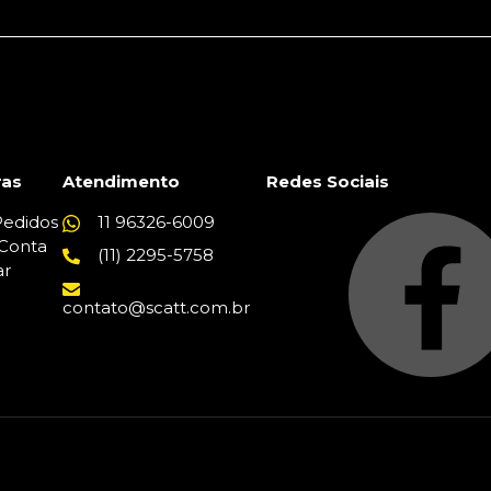
as
Atendimento
Redes Sociais
edidos
11 96326-6009
Conta
(11) 2295-5758
ar
contato@scatt.com.br