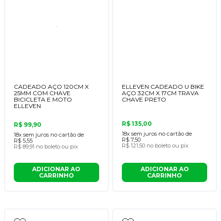
CADEADO AÇO 120CM X
ELLEVEN CADEADO U BIKE
25MM COM CHAVE
AÇO 32CM X 17CM TRAVA
BICICLETA E MOTO
CHAVE PRETO
ELLEVEN
R$ 135,00
R$ 99,90
18x
sem juros no cartão de
18x
sem juros no cartão de
R$ 7,50
R$ 5,55
R$ 121,50
no boleto ou pix
R$ 89,91
no boleto ou pix
ADICIONAR AO
ADICIONAR AO
CARRINHO
CARRINHO