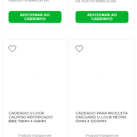
R$ 63,00
no boleto ou pix
R$ 76,50
no boleto ou pix
ADICIONAR AO
ADICIONAR AO
CARRINHO
CARRINHO
CADEADO U LOCK
CADEADO PARA BICICLETA
CALYPSO REFORCADO
ONGUARD U-LOCK NEONS
BIKE 116MM X 145MM
10MM X 1200MM
Produto Indisponível
Produto Indisponível