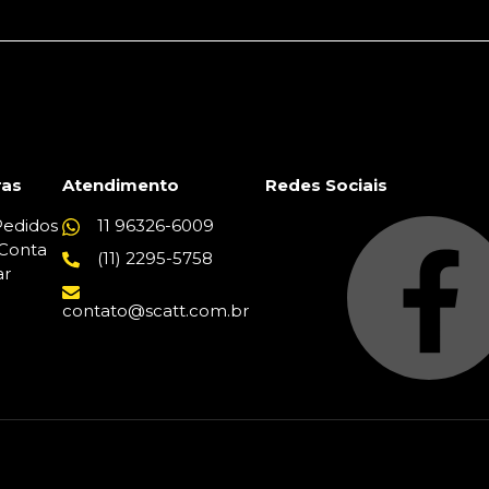
as
Atendimento
Redes Sociais
edidos
11 96326-6009
Conta
(11) 2295-5758
ar
contato@scatt.com.br