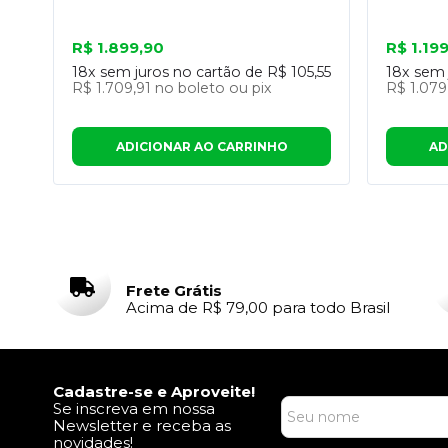
R$ 1.899,90
R$ 1.19
18x
sem juros no cartão de
R$ 105,55
18x
sem 
R$ 1.709,91
no boleto ou pix
R$ 1.079
ADICIONAR AO CARRINHO
AD
Frete Grátis
Acima de R$ 79,00 para todo Brasil
Cadastre-se e Aproveite!
Se inscreva em nossa
Newsletter e receba as
novidades!