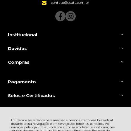
contato@scatt.com.br
Institucional
Dúvidas
Compras
Pagamento
Selos e Certificados
SCATT BIKES LIMITADA, Rua Itapura - 1065 - Tatuape - 03334-000 - São
Utilizamos seus dados para analisar e personalizar nossa loja virtual
Paulo - SP
durante a sua navegação e em serviços de terceiros parceiros. Ao
CNPJ: 05.059.564/0001-13 | © Todos os direitos reservados - Scatt Bikes -
navegar pela loja virtual, você nos autoriza a coletar tais informações
2026
através do cookies e utilizá-las para estas finalidades. Em caso de