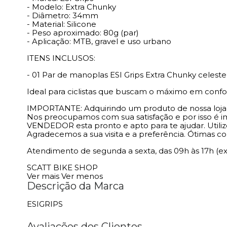
- Modelo: Extra Chunky
- Diâmetro: 34mm
- Material: Silicone
- Peso aproximado: 80g (par)
- Aplicação: MTB, gravel e uso urbano
ITENS INCLUSOS:
- 01 Par de manoplas ESI Grips Extra Chunky celest
Ideal para ciclistas que buscam o máximo em confo
IMPORTANTE: Adquirindo um produto de nossa loja vo
Nos preocupamos com sua satisfação e por isso é 
VENDEDOR esta pronto e apto para te ajudar. Utili
Agradecemos a sua visita e a preferência. Ótimas c
Atendimento de segunda a sexta, das 09h às 17h (ex
SCATT BIKE SHOP
Ver mais
Ver menos
Descrição da Marca
ESIGRIPS
Avaliações dos Clientes