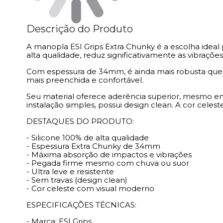
Descrição do Produto
A manopla ESI Grips Extra Chunky é a escolha ideal
alta qualidade, reduz significativamente as vibraçõ
Com espessura de 34mm, é ainda mais robusta que a 
mais preenchida e confortável.
Seu material oferece aderência superior, mesmo em
instalação simples, possui design clean. A cor celest
DESTAQUES DO PRODUTO:
- Silicone 100% de alta qualidade
- Espessura Extra Chunky de 34mm
- Máxima absorção de impactos e vibrações
- Pegada firme mesmo com chuva ou suor
- Ultra leve e resistente
- Sem travas (design clean)
- Cor celeste com visual moderno
ESPECIFICAÇÕES TÉCNICAS:
- Marca: ESI Grips