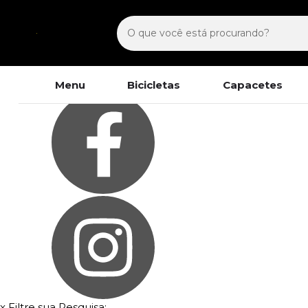
Olá Visitante!
Acesse sua conta e pedidos
Página Inicial
Como Comprar
Fale Conosco
Lista de
Favoritos
Menu
Bicicletas
Capacetes
x
Filtre sua Pesquisa: