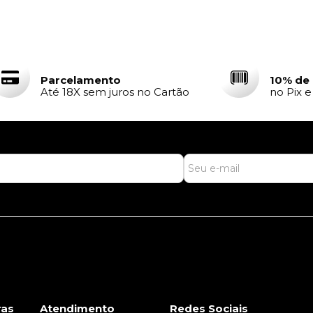
Parcelamento
10% de
Até 18X sem juros no Cartão
no Pix 
as
Atendimento
Redes Sociais