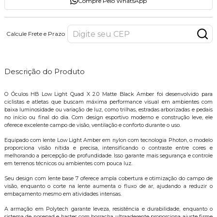
Compre Pelo WhatsApp
Calcule Frete e Prazo
Descrição do Produto
O Óculos HB Low Light Quad X 2.0 Matte Black Amber foi desenvolvido para
ciclistas e atletas que buscam máxima performance visual em ambientes com
baixa luminosidade ou variação de luz, como trilhas, estradas arborizadas e pedais
no início ou final do dia. Com design esportivo moderno e construção leve, ele
oferece excelente campo de visão, ventilação e conforto durante o uso.
Equipado com lente Low Light Amber em nylon com tecnologia Photon, o modelo
proporciona visão nítida e precisa, intensificando o contraste entre cores e
melhorando a percepção de profundidade. Isso garante mais segurança e controle
em terrenos técnicos ou ambientes com pouca luz.
Seu design com lente base 7 oferece ampla cobertura e otimização do campo de
visão, enquanto o corte na lente aumenta o fluxo de ar, ajudando a reduzir o
embaçamento mesmo em atividades intensas.
A armação em Polytech garante leveza, resistência e durabilidade, enquanto o
sistema de nosepad e hastes com borracha ultraaderente proporciona ajuste firme