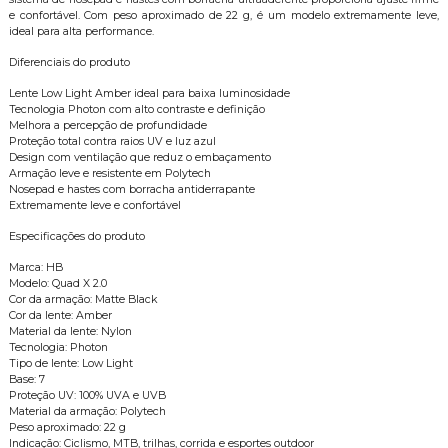
e confortável. Com peso aproximado de 22 g, é um modelo extremamente leve,
ideal para alta performance.
Diferenciais do produto
Lente Low Light Amber ideal para baixa luminosidade
Tecnologia Photon com alto contraste e definição
Melhora a percepção de profundidade
Proteção total contra raios UV e luz azul
Design com ventilação que reduz o embaçamento
Armação leve e resistente em Polytech
Nosepad e hastes com borracha antiderrapante
Extremamente leve e confortável
Especificações do produto
Marca: HB
Modelo: Quad X 2.0
Cor da armação: Matte Black
Cor da lente: Amber
Material da lente: Nylon
Tecnologia: Photon
Tipo de lente: Low Light
Base: 7
Proteção UV: 100% UVA e UVB
Material da armação: Polytech
Peso aproximado: 22 g
Indicação: Ciclismo, MTB, trilhas, corrida e esportes outdoor