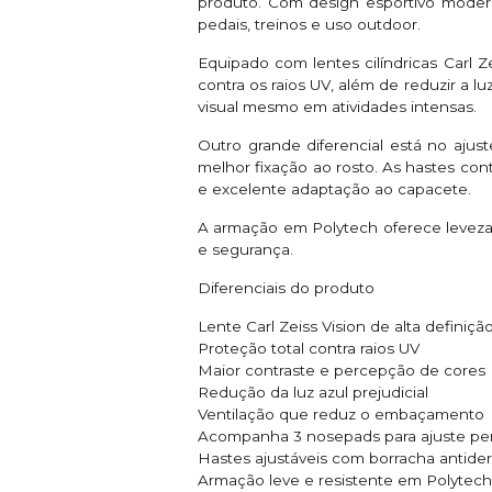
produto. Com design esportivo modern
pedais, treinos e uso outdoor.
Equipado com lentes cilíndricas Carl Z
contra os raios UV, além de reduzir a 
visual mesmo em atividades intensas.
Outro grande diferencial está no ajus
melhor fixação ao rosto. As hastes con
e excelente adaptação ao capacete.
A armação em Polytech oferece leveza,
e segurança.
Diferenciais do produto
Lente Carl Zeiss Vision de alta definiçã
Proteção total contra raios UV
Maior contraste e percepção de cores
Redução da luz azul prejudicial
Ventilação que reduz o embaçamento
Acompanha 3 nosepads para ajuste pe
Hastes ajustáveis com borracha antide
Armação leve e resistente em Polytech