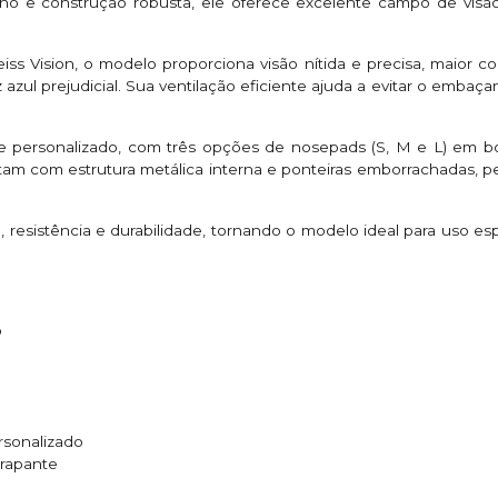
o e construção robusta, ele oferece excelente campo de visão, 
eiss Vision, o modelo proporciona visão nítida e precisa, maior co
luz azul prejudicial. Sua ventilação eficiente ajuda a evitar o em
te personalizado, com três opções de nosepads (S, M e L) em b
tam com estrutura metálica interna e ponteiras emborrachadas, p
 resistência e durabilidade, tornando o modelo ideal para uso e
o
rsonalizado
rrapante