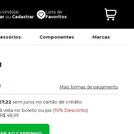
vindo(a)
Lista de
ar
ou
Cadastrar
Favoritos
essórios
Componentes
Marcas
M
0
Mais formas de pagamento
27,22
sem juros no cartão de crédito
à vista no boleto ou pix
(10% Desconto)
R$ 48,99
NAR AO CARRINHO