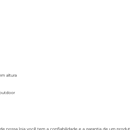
mm altura
 outdoor
nossa loja você tem a confiabilidade e a garantia de um produto