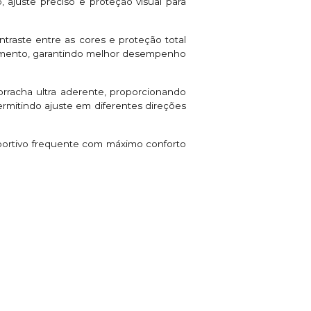
ajuste preciso e proteção visual para
ntraste entre as cores e proteção total
baçamento, garantindo melhor desempenho
orracha ultra aderente, proporcionando
ermitindo ajuste em diferentes direções
sportivo frequente com máximo conforto