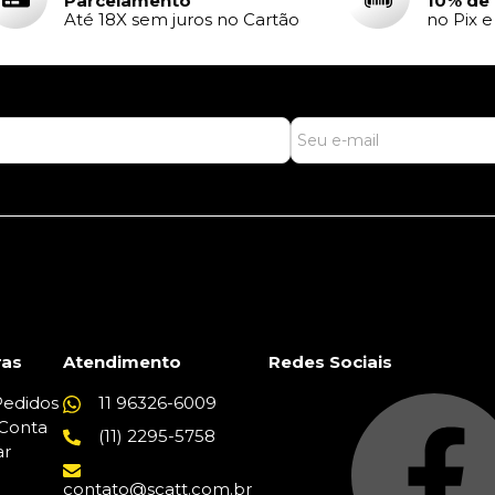
Parcelamento
10% de
Até 18X sem juros no Cartão
no Pix 
as
Atendimento
Redes Sociais
edidos
11 96326-6009
Conta
(11) 2295-5758
ar
contato@scatt.com.br