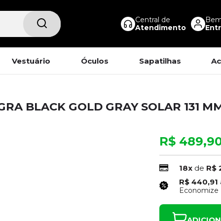
Central de
Bem-
Atendimento
Entr
Vestuário
Óculos
Sapatilhas
Ac
GRA BLACK GOLD GRAY SOLAR 131 M
R$ 489,9
18x
de
R$ 
R$ 440,91
Economize
ADICIO