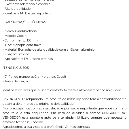
- Excelente aderência e controle
- Alta durabilidade
- Ideal para MTB e uso esportivo
ESPECIFICAÇÕES TÉCNICAS:
- Marca: Crankbrothers
- Modelo: Cobalt
- Comprimento: 130mm
- Tipo: Manopla com trava
- Material: Borracha de alta qualidade com anéis em alumínio
- Fixação: Lock-on
- Aplicação: MTB, urbano e trilhas
ITENS INCLUSOS:
- 01 Par de manoplas Crankbrothers Cobalt
- Anéis de fixação
Ideal para ciclistas que buscam conforto, firmeza e alto desempenho no guidão.
IMPORTANTE: Adquirindo um produto de nossa loja você tem a confiabilidade e a
garantia de um produto original e de qualidade.
Nos preocupamos com sua satisfação e por isso é importante que você confira o
produto que está adquirindo. Em caso de dúvidas o campo PERGUNTE AO
VENDEDOR esta pronto e apto para te ajudar. Utilize-o sempre que necessário
antes de fechar seu pedido.
Agradecemos a sua visita e a preferência. Ótimas compras!