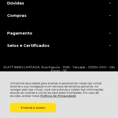
Dúvidas
Compras
Pagamento
Selos e Certificados
SCATT BIKES LIMITADA, Rua Itapura - 1065 - Tatuape - 03334-000 - São
Paulo - SP
R$ 79,00
CNPJ: 05.059.564/0001-13 | © Todos os direitos reservados - Scatt Bikes -
2026
Utilizamos seus dados para analisar e personalizar nossa loja virtual
durante a sua navegação e em serviços de terceiros parceiros. Ao
navegar pela loja virtual, você nos autoriza a coletar tais informações
através do cookies e utilizá-las para estas finalidades. Em caso de
dúvidas, acesse nossa
Política de Privacidade
Entendi e Aceito
ADICIONAR AO
CARRINHO